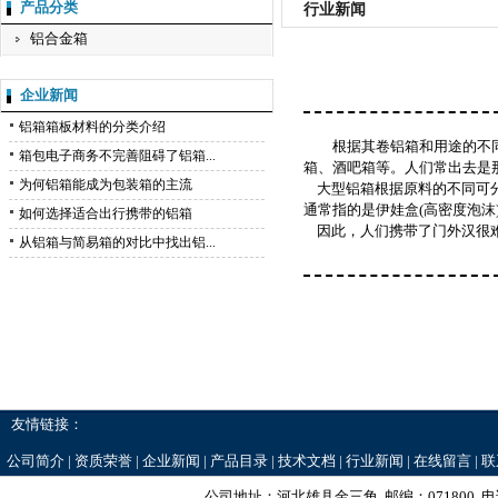
产品分类
行业新闻
铝合金箱
企业新闻
铝箱箱板材料的分类介绍
根据其卷铝箱和用途的不
箱包电子商务不完善阻碍了铝箱...
箱、酒吧箱等。人们常出去是
为何铝箱能成为包装箱的主流
大型铝箱根据原料的不同可分为
通常指的是伊娃盒(高密度泡沫
如何选择适合出行携带的铝箱
因此，人们携带了门外汉很难
从铝箱与简易箱的对比中找出铝...
友情链接：
公司简介
|
资质荣誉
|
企业新闻
|
产品目录
|
技术文档
|
行业新闻
|
在线留言
|
联
公司地址：河北雄县金三角 邮编：071800 电话：0