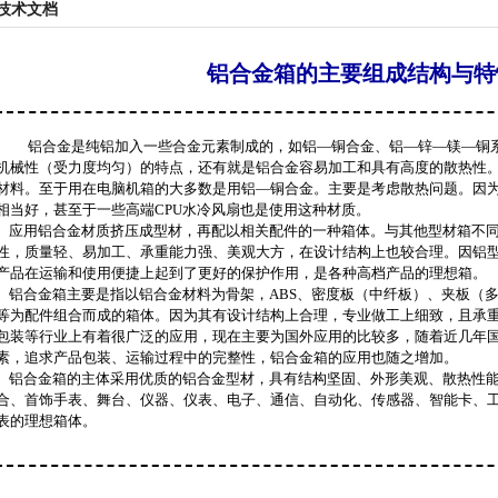
技术文档
铝合金箱的主要组成结构与特
铝合金是纯铝加入一些合金元素制成的，如铝—铜合金、铝—锌—镁—铜
机械性（受力度均匀）的特点，还有就是铝合金容易加工和具有高度的散热性
材料。至于用在电脑机箱的大多数是用铝—铜合金。主要是考虑散热问题。因
相当好，甚至于一些高端CPU水冷风扇也是使用这种材质。
应用铝合金材质挤压成型材，再配以相关配件的一种箱体。与其他型材箱不同
性，质量轻、易加工、承重能力强、美观大方，在设计结构上也较合理。因铝
产品在运输和使用便捷上起到了更好的保护作用，是各种高档产品的理想箱。
铝合金箱主要是指以铝合金材料为骨架，ABS、密度板（中纤板）、夹板（
等为配件组合而成的箱体。因为其有设计结构上合理，专业做工上细致，且承
包装等行业上有着很广泛的应用，现在主要为国外应用的比较多，随着近几年国
素，追求产品包装、运输过程中的完整性，铝合金箱的应用也随之增加。
铝合金箱的主体采用优质的铝合金型材，具有结构坚固、外形美观、散热性能
合、首饰手表、舞台、仪器、仪表、电子、通信、自动化、传感器、智能卡、
表的理想箱体。