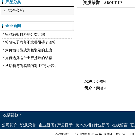
产品分类
资质荣誉
ABOUT US
铝合金箱
企业新闻
铝箱箱板材料的分类介绍
箱包电子商务不完善阻碍了铝箱...
为何铝箱能成为包装箱的主流
如何选择适合出行携带的铝箱
从铝箱与简易箱的对比中找出铝...
名称：
荣誉4
简介：
荣誉4
友情链接：
公司简介
|
资质荣誉
|
企业新闻
|
产品目录
|
技术文档
|
行业新闻
|
在线留言
|
联
公司地址：河北雄县金三角 邮编：071800 电话：0