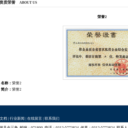
资质荣誉
ABOUT US
荣誉2
名称：
荣誉2
简介：
荣誉2
文档
|
行业新闻
|
在线留言
|
联系我们
金三角 邮编：071800 电话：0312-5773824 传真：0312-5773824 联